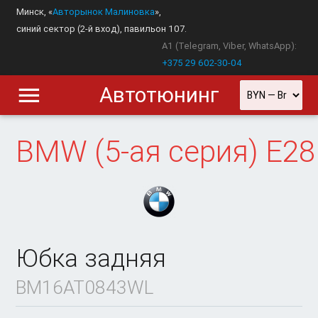
Минск, «
Авторынок Малиновка
»,
синий сектор (2-й вход), павильон 107.
A1 (Telegram, Viber, WhatsApp):
+375 29 602-30-04
Автотюнинг
BMW
(5-ая серия) E28
Юбка задняя
BM16AT0843WL