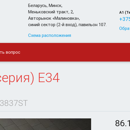
Беларусь
,
Минск
,
Меньковский тракт, 2,
A1 (T
Авторынок «Малиновка»,
+375
синий сектор (2-й вход), павильон 107.
Обра
Схема расположения
ть вопрос
серия) E34
3837ST
86.