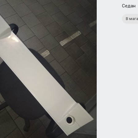
Седан
В маг