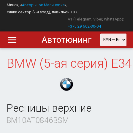
Минск, «
Авторынок Малиновка
»,
синий сектор (2-й вход), павильон 107.
A1 (Telegram, Viber, WhatsApp):
+375 29 602-30-04
Автотюнинг
BMW
(5-ая серия) E34
Ресницы верхние
BM10AT0846BSM