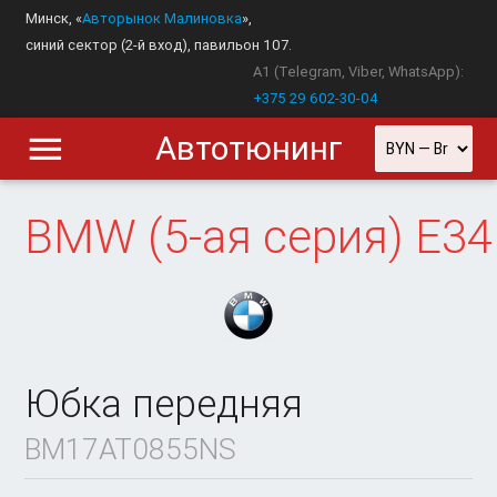
Минск, «
Авторынок Малиновка
»,
синий сектор (2-й вход), павильон 107.
A1 (Telegram, Viber, WhatsApp):
+375 29 602-30-04
Автотюнинг
BMW
(5-ая серия) E34
Юбка передняя
BM17AT0855NS