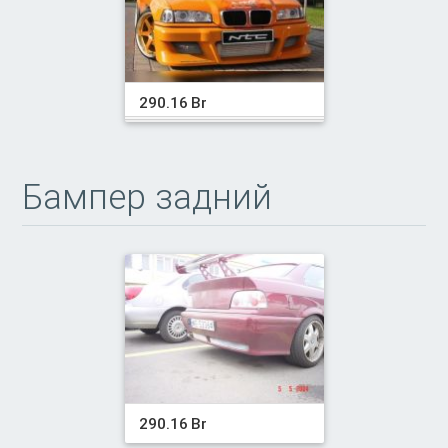
290.16 Br
Бампер задний
290.16 Br