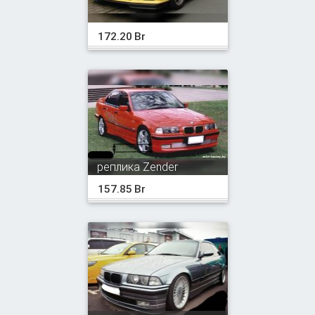
172.20 Br
реплика Zender
157.85 Br