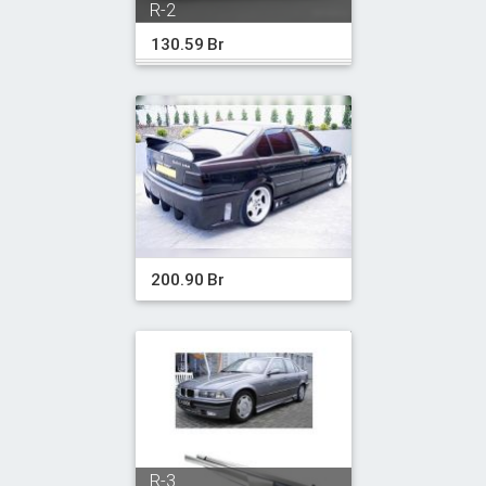
R-2
130.59 Br
200.90 Br
R-3