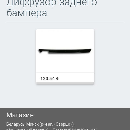
Диффузор заднего
бампера
120.54 Br
Магазин
Беларусь,
Минск
(р-н аг. «Озерцо»),