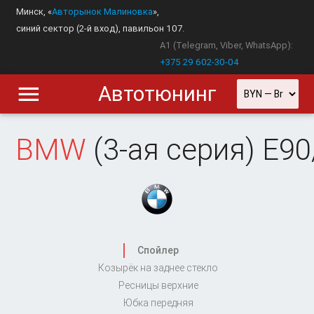
Минск, «
Авторынок Малиновка
»,
синий сектор (2-й вход), павильон 107.
A1 (Telegram, Viber, WhatsApp):
+375 29 602-30-04
Автотюнинг
BMW
(3-ая серия) E9
Спойлер
Козырёк на заднее стекло
Ресницы верхние
Юбка передняя