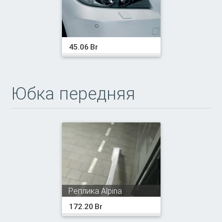
45.06 Br
Юбка передняя
Реплика Alpina
172.20 Br