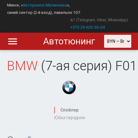
Минск, «
Авторынок Малиновка
»,
синий сектор (2-й вход), павильон 107.
A1 (Telegram, Viber, WhatsApp):
+375 29 602-30-04
Автотюнинг
BMW
(7-ая серия) F01
Спойлер
Юбка передняя