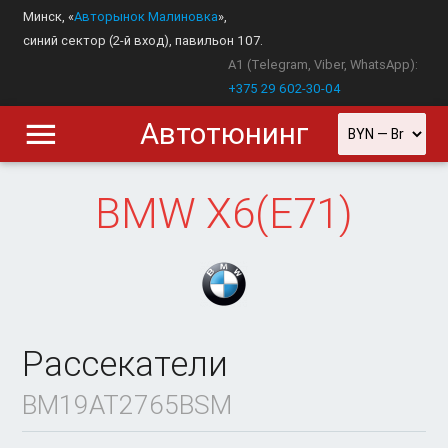
Минск, «
Авторынок Малиновка
»,
синий сектор (2-й вход), павильон 107.
A1 (Telegram, Viber, WhatsApp):
+375 29 602-30-04
Автотюнинг
BMW
X6(E71)
Рассекатели
BM19AT2765BSM