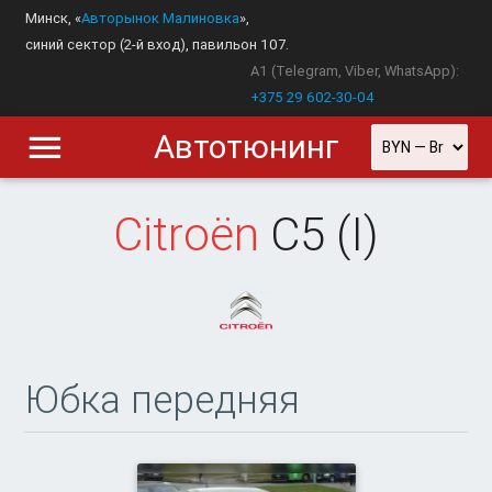
Минск, «
Авторынок Малиновка
»,
синий сектор (2-й вход), павильон 107.
A1 (Telegram, Viber, WhatsApp):
+375 29 602-30-04
Автотюнинг
Citroën
C5 (I)
Юбка передняя