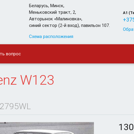
Беларусь
,
Минск
,
Меньковский тракт, 2,
A1 (T
Авторынок «Малиновка»,
+375
синий сектор (2-й вход), павильон 107.
Обра
Схема расположения
ть вопрос
enz
W123
2795WL
130