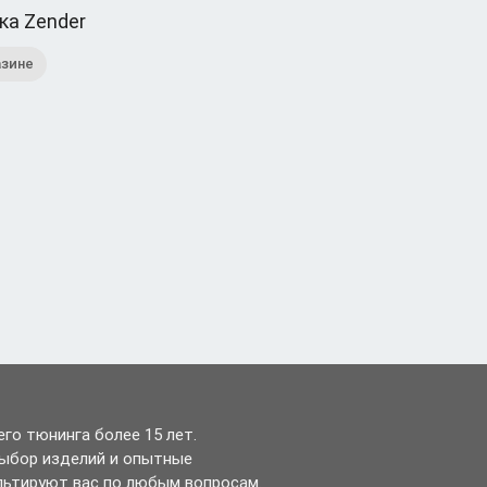
ка Zender
азине
го тюнинга более 15 лет.
выбор изделий и опытные
льтируют вас по любым вопросам.