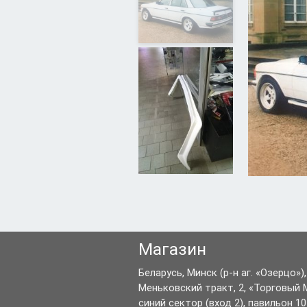
Магазин
Беларусь,
Минск
(р-н аг. «Озерцо»),
Меньковский тракт, 2
,
«Торговый 
синий сектор (вход 2), павильон 10