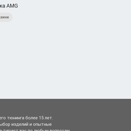
ка AMG
азине
го тюнинга более 15 лет.
выбор изделий и опытные
льтируют вас по любым вопросам.