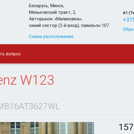
Беларусь
,
Минск
,
Меньковский тракт, 2,
A1 (T
Авторынок «Малиновка»,
+375
синий сектор (2-й вход), павильон 107.
Обра
Схема расположения
ть вопрос
enz
W123
MB16AT3627WL
157