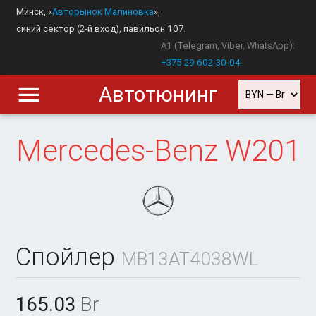
Минск, «
Авторынок Малиновка
»,
синий сектор (2-й вход), павильон 107.
A1 (Telegram, Viber, WhatsApp):
+375 29 602-30-04
Автотюнинг
Mercedes-Benz
W201
Спойлер
MB13AT4038WL
165.03
Br