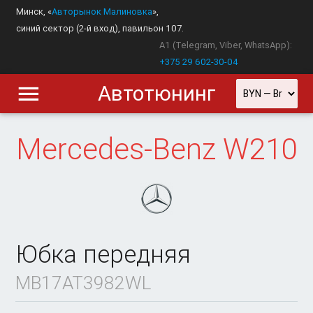
Минск, «
Авторынок Малиновка
»,
синий сектор (2-й вход), павильон 107.
A1 (Telegram, Viber, WhatsApp):
+375 29 602-30-04
Автотюнинг
Mercedes-Benz
W210
Юбка передняя
MB17AT3982WL