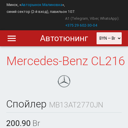
Минск, «
Авторынок Малиновка
»,
синий сектор (2-й вход), павильон 107.
A1 (Telegram, Viber, WhatsApp):
+375 29 602-30-04
Автотюнинг
Mercedes-Benz
CL216
Спойлер
MB13AT2770JN
200.90
Br