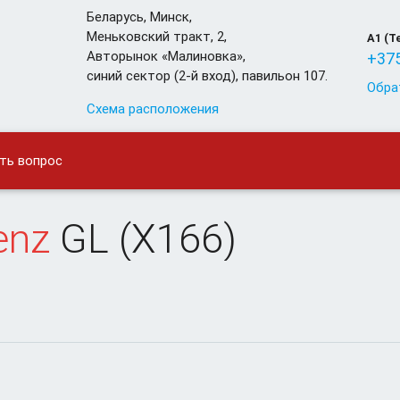
Беларусь
,
Минск
,
Меньковский тракт, 2,
A1 (T
Авторынок «Малиновка»,
+375
синий сектор (2-й вход), павильон 107.
Обра
Схема расположения
ть вопрос
enz
GL (X166)