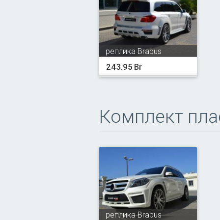
реплика Brabus
243.95 Br
Комплект пла
реплика Brabus