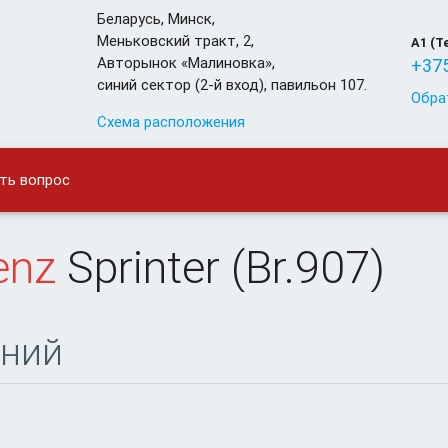
Беларусь
,
Минск
,
Меньковский тракт, 2,
A1 (T
Авторынок «Малиновка»,
+375
синий сектор (2-й вход), павильон 107.
Обра
Схема расположения
ть вопрос
enz
Sprinter (Br.907)
дний