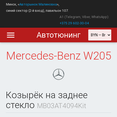
Минск, «
Авторынок Малиновка
»,
синий сектор (2-й вход), павильон 107.
A1 (Telegram, Viber, WhatsApp):
+375 29 602-30-04
Автотюнинг
Mercedes-Benz
W205
Козырёк на заднее
стекло
MB03AT4094Kit