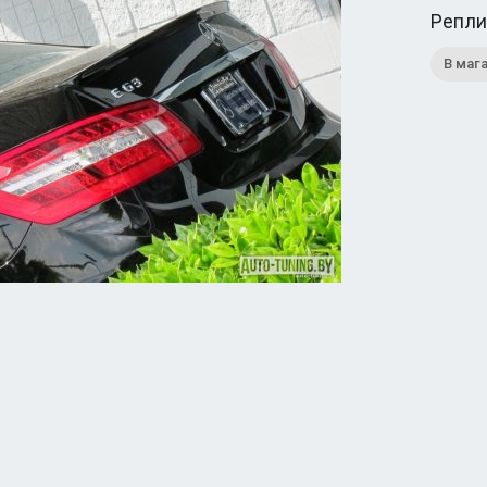
Репли
В маг