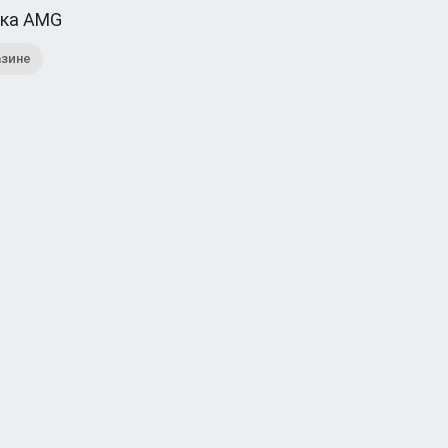
ка AMG
азине