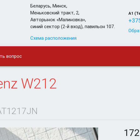
Беларусь
,
Минск
,
Меньковский тракт, 2,
A1 (T
Авторынок «Малиновка»,
+375
синий сектор (2-й вход), павильон 107.
Обра
Схема расположения
ть вопрос
enz
W212
T1217JN
172