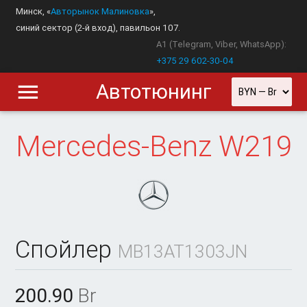
Минск, «
Авторынок Малиновка
»,
синий сектор (2-й вход), павильон 107.
A1 (Telegram, Viber, WhatsApp):
+375 29 602-30-04
Автотюнинг
Mercedes-Benz
W219
Спойлер
MB13AT1303JN
200.90
Br