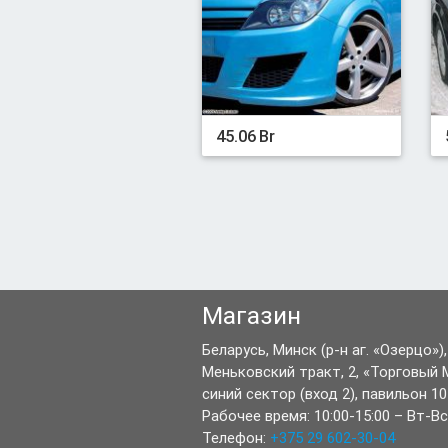
45.06 Br
Магазин
Беларусь,
Минск
(р-н аг. «Озерцо»),
Меньковский тракт, 2
,
«Торговый 
синий сектор (вход 2), павильон 10
Рабочее время:
10:00-15:00
–
Вт-Вс
Телефон:
+375 29 602-30-04