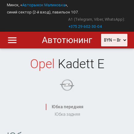
Минск, «
Авторынок Малиновка
»,
синий сектор (2-й вход), павильон 107.
A1 (Telegram, Viber, WhatsApp):
+375 29 602-30-04
Автотюнинг
Opel
Kadett E
Юбка передняя
Юбка задняя