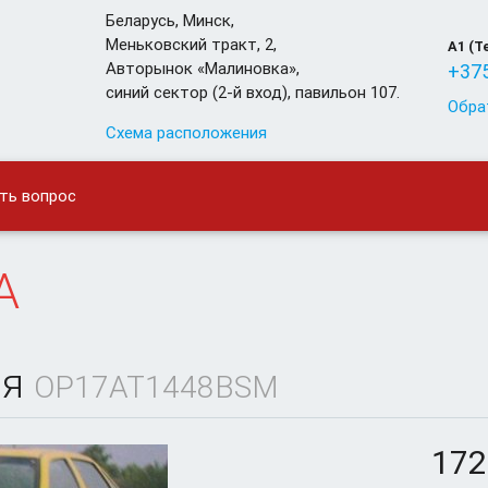
Беларусь
,
Минск
,
Меньковский тракт, 2,
A1 (T
Авторынок «Малиновка»,
+375
синий сектор (2-й вход), павильон 107.
Обра
Схема расположения
ть вопрос
A
яя
OP17AT1448BSM
172