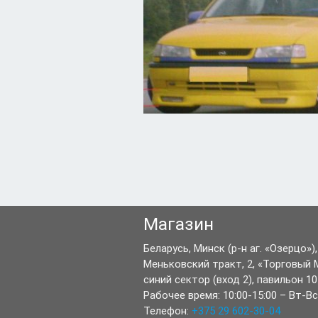
Магазин
Беларусь,
Минск
(р-н аг. «Озерцо»),
Меньковский тракт, 2
,
«Торговый 
синий сектор (вход 2), павильон 10
Рабочее время:
10:00-15:00
–
Вт-Вс
Телефон:
+375 29 602-30-04