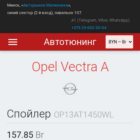
Минск, «
Авторынок Малиновка
»,
синий сектор (2-й вход), павильон 107.
A1 (Telegram, Viber, WhatsApp):
+375 29 602-30-04
Автотюнинг
Opel
Vectra A
Спойлер
OP13AT1450WL
157.85
Br