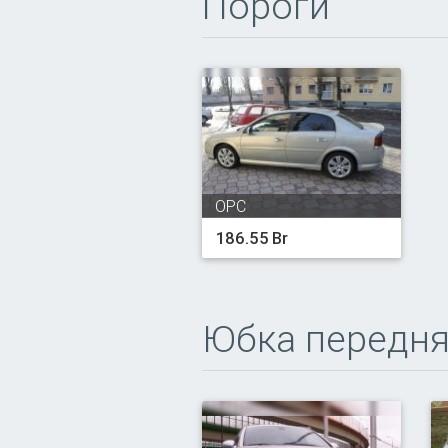
Пороги
OPC
186.55 Br
Юбка передн