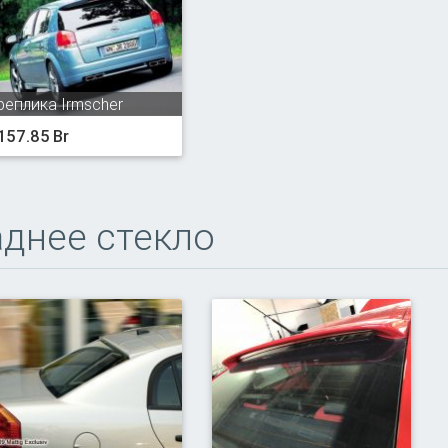
реплика Irmscher
157.85 Br
аднее стекло