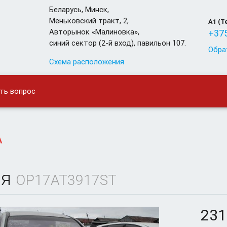
Беларусь
,
Минск
,
Меньковский тракт, 2,
A1 (T
Авторынок «Малиновка»,
+375
синий сектор (2-й вход), павильон 107.
Обра
Схема расположения
ть вопрос
A
яя
OP17AT3917ST
231