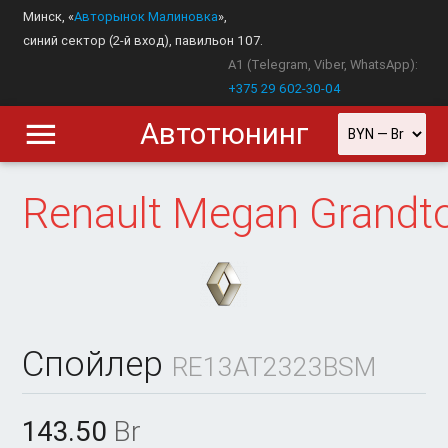
Минск, «
Авторынок Малиновка
»,
синий сектор (2-й вход), павильон 107.
A1 (Telegram, Viber, WhatsApp):
+375 29 602-30-04
Автотюнинг
Renault
Megan Grandt
Спойлер
RE13AT2323BSM
143.50
Br