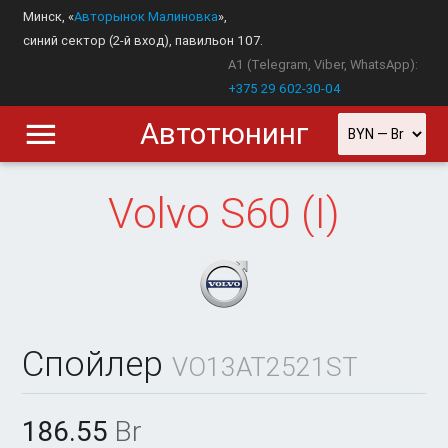
Минск, «
Авторынок Малиновка
»,
синий сектор (2-й вход), павильон 107.
A1 (Telegram, Viber, WhatsApp):
+375 29 602-30-04
Автотюнинг
Volvo
S60 (I)
Спойлер
VO13AT2521ST
186.55
Br