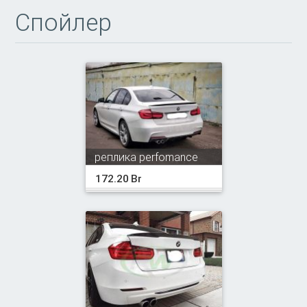
Спойлер
реплика perfomance
172.20 Br