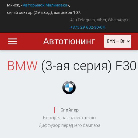
Минск, «
Авторынок Малиновка
»,
синий сектор (2-й вход), павильон 107.
A1 (Telegram, Viber, WhatsApp):
+375 29 602-30-04
Автотюнинг
BMW
(3-ая серия) F30
Спойлер
Козырёк на заднее стекло
Диффузор переднего бампера