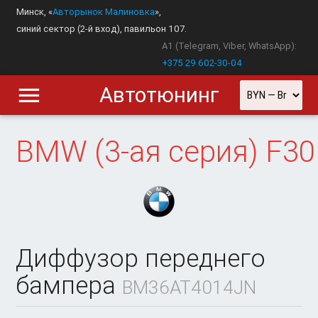
Минск, «
Авторынок Малиновка
»,
синий сектор (2-й вход), павильон 107.
A1 (Telegram, Viber, WhatsApp):
+375 29 602-30-04
Автотюнинг
BMW
(3-ая серия) F30
Диффузор переднего
бампера
BM36AT4014JN